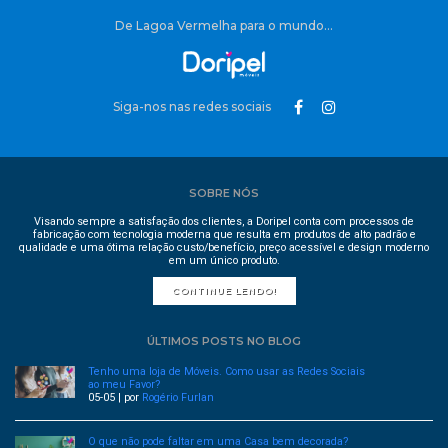
De Lagoa Vermelha para o mundo...
Siga-nos nas redes sociais
SOBRE NÓS
Visando sempre a satisfação dos clientes, a Doripel conta com processos de
fabricação com tecnologia moderna que resulta em produtos de alto padrão e
qualidade e uma ótima relação custo/benefício, preço acessível e design moderno
em um único produto.
CONTINUE LENDO!
ÚLTIMOS POSTS NO BLOG
Tenho uma loja de Móveis. Como usar as Redes Sociais
ao meu Favor?
05-05 | por
Rogério Furlan
O que não pode faltar em uma Casa bem decorada?