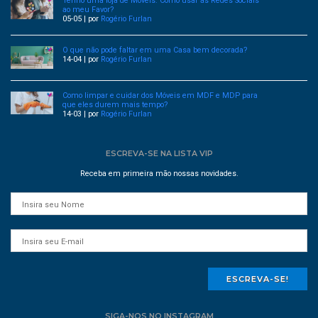
Tenho uma loja de Móveis. Como usar as Redes Sociais
ao meu Favor?
05-05 | por
Rogério Furlan
O que não pode faltar em uma Casa bem decorada?
14-04 | por
Rogério Furlan
Como limpar e cuidar dos Móveis em MDF e MDP para
que eles durem mais tempo?
14-03 | por
Rogério Furlan
ESCREVA-SE NA LISTA VIP
Receba em primeira mão nossas novidades.
ESCREVA-SE!
SIGA-NOS NO INSTAGRAM